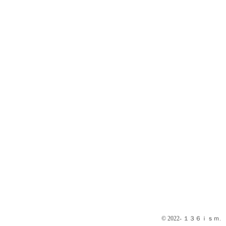
© 2022- １３６ｉｓｍ.