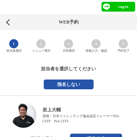
WEB予約
1
2
3
4
5
担当者選択
メニュー選択
日時選択
情報入力・確認
予約完了
担当者を選択してください
指名しない
岩上大輔
資格：日本ストレッチング協会認定トレーナーJSA-
CSTP JSA-CSTS