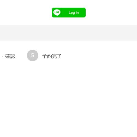
5
力・確認
予約完了