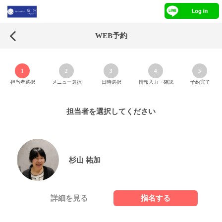
WEB予約
1
2
3
4
5
担当者選択
メニュー選択
日時選択
情報入力・確認
予約完了
担当者を選択してください
杉山 祐加
詳細を見る
指名する