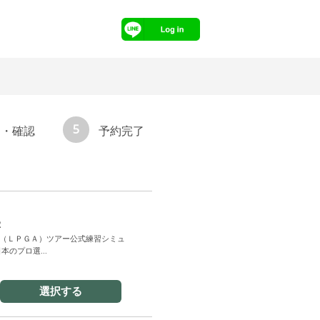
5
力・確認
予約完了
2
（ＬＰＧＡ）ツアー公式練習シミュ
本のプロ選...
選択する