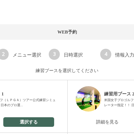
WEB予約
2
3
4
メニュー選択
日時選択
情報入
練習ブースを選択してください
 1
練習用ブース 
フ（ＬＰＧＡ）ツアー公式練習シミュ
米国女子プロゴルフ
日本のプロ選...
レーター指定！！ 日
選択する
詳細を見る