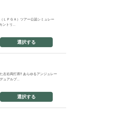
（ＬＰＧＡ）ツアー公認シミュレー
カントリ...
選択する
た左右両打席‼ あらゆるアンジュレー
ュアルプ...
選択する