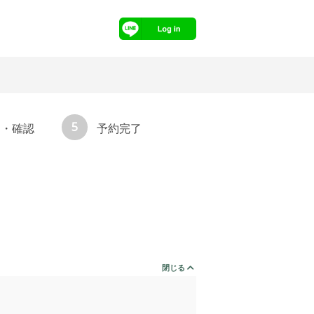
5
力・確認
予約完了
閉じる