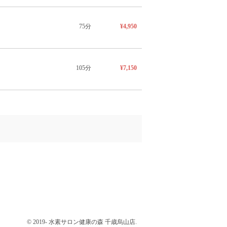
75分
¥4,950
105分
¥7,150
© 2019- 水素サロン健康の森 千歳烏山店.