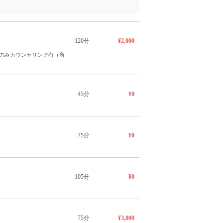
120分
¥2,000
のみカウンセリング有（所
45分
¥0
75分
¥0
105分
¥0
75分
¥3,000